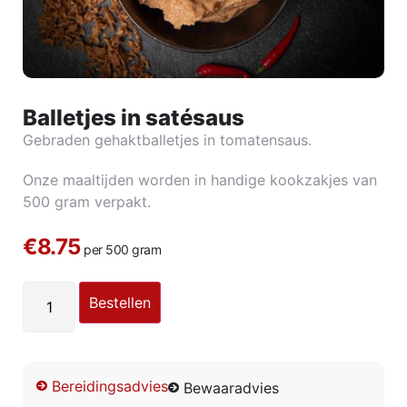
Balletjes in satésaus
Gebraden gehaktballetjes in tomatensaus.
Onze maaltijden worden in handige kookzakjes van
500 gram verpakt.
€8.75
per 500 gram
Bestellen
Bereidingsadvies
Bewaaradvies