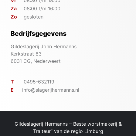
Vr
08:30 t/m 18:00
Za
08:00 t/m 16:00
Zo
gesloten
Bedrijfsgegevens
Gildeslagerij John Hermanns
Kerkstraat 83
6031 CG, Nederweert
T
0495-632119
E
info@slagerijhermanns.nl
Gildeslagerij Hermanns – ​Beste worstmakerij &
Traiteur” van de regio Limburg