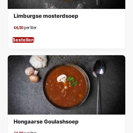
Limburgse mosterdsoep
€6,50
per liter
Bestellen
Hongaarse Goulashsoep