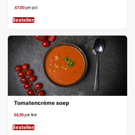
,
€7,00
per pot
Bestellen
Tomatencréme soep
€6,50
per liter
Bestellen