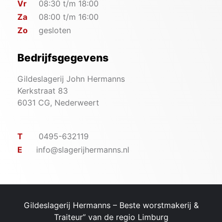
Vr
08:30 t/m 18:00
Za
08:00 t/m 16:00
Zo
gesloten
Bedrijfsgegevens
Gildeslagerij John Hermanns
Kerkstraat 83
6031 CG, Nederweert
T
0495-632119
E
info@slagerijhermanns.nl
Gildeslagerij Hermanns – ​Beste worstmakerij &
Traiteur” van de regio Limburg