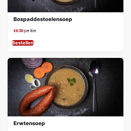
Bospaddestoelensoep
€6.50
per liter
Bestellen
Erwtensoep