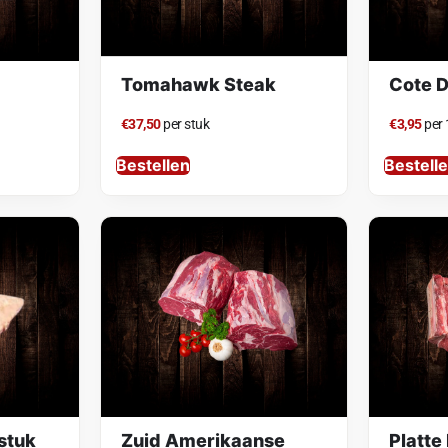
Tomahawk Steak
Cote 
€37,50
per stuk
€3,95
per
Bestellen
Bestell
stuk
Zuid Amerikaanse
Platte