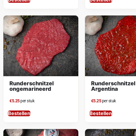
Runderschnitzel
Runderschnitzel
ongemarineerd
Argentina
€5.25
per stuk
€5.25
per stuk
Bestellen
Bestellen