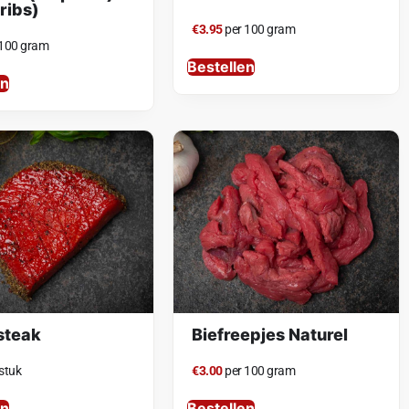
 ribs)
€3.95
per 100 gram
 100 gram
Bestellen
en
steak
Biefreepjes Naturel
stuk
€3.00
per 100 gram
en
Bestellen