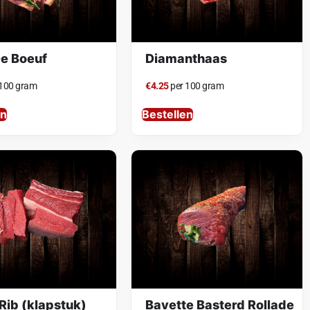
De Boeuf
Diamanthaas
 100 gram
€4.25
per 100 gram
en
Bestellen
 Rib (klapstuk)
Bavette Basterd Rollade