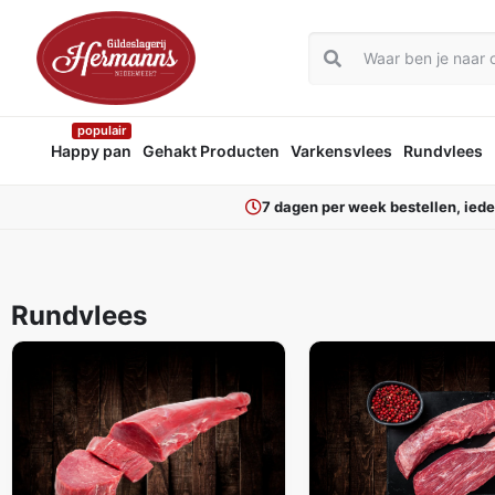
populair
Happy pan
Gehakt Producten
Varkensvlees
Rundvlees
7 dagen per week bestellen, ied
Rundvlees