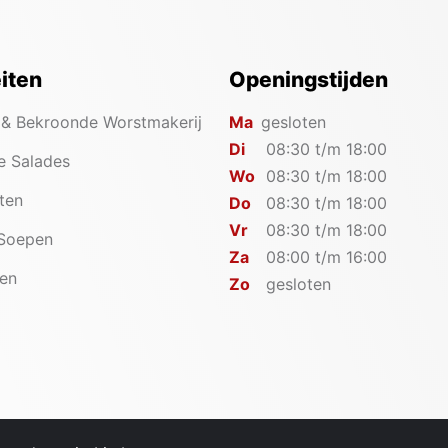
eiten
Openingstijden
 & Bekroonde Worstmakerij
Ma
gesloten
Di
08:30 t/m 18:00
e Salades
Wo
08:30 t/m 18:00
iten
Do
08:30 t/m 18:00
Vr
08:30 t/m 18:00
 Soepen
Za
08:00 t/m 16:00
en
Zo
gesloten