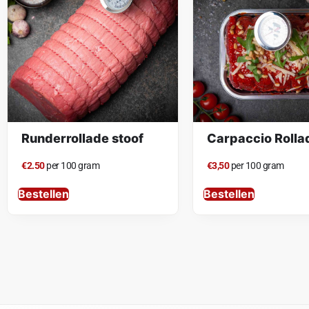
Runderrollade stoof
Carpaccio Rolla
€2.50
per 100 gram
€3,50
per 100 gram
Bestellen
Bestellen