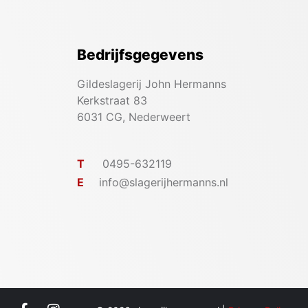
Bedrijfsgegevens
Gildeslagerij John Hermanns
Kerkstraat 83
6031 CG, Nederweert
T
0495-632119
E
info@slagerijhermanns.nl