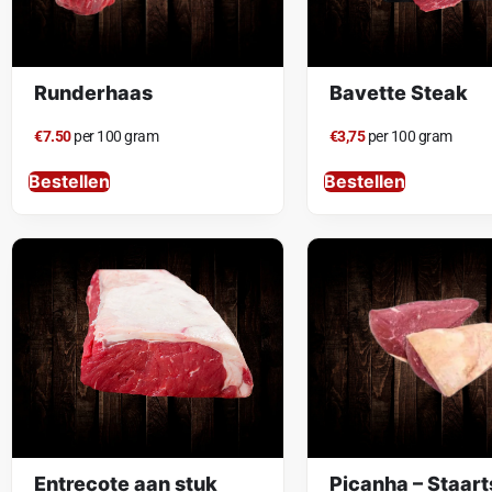
Runderhaas
Bavette Steak
€7.50
per 100 gram
€3,75
per 100 gram
Bestellen
Bestellen
Entrecote aan stuk
Picanha – Staart