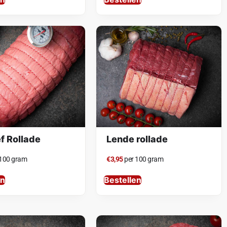
f Rollade
Lende rollade
 100 gram
€3,95
per 100 gram
en
Bestellen