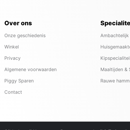
Over ons
Specialit
Onze geschiedenis
Ambachtelijk
Winkel
Huisgemaakt
Privacy
Kipspecialite
Algemene voorwaarden
Maaltijden &
Piggy Sparen
Rauwe hamm
Contact