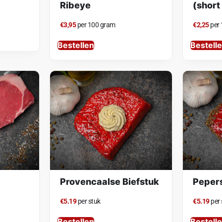
Ribeye
(short
€3,95
per 100 gram
€2,25
per
Bestellen
Bestell
Provencaalse Biefstuk
Peper
€5.19
per stuk
€5.19
per 
Bestellen
Bestell