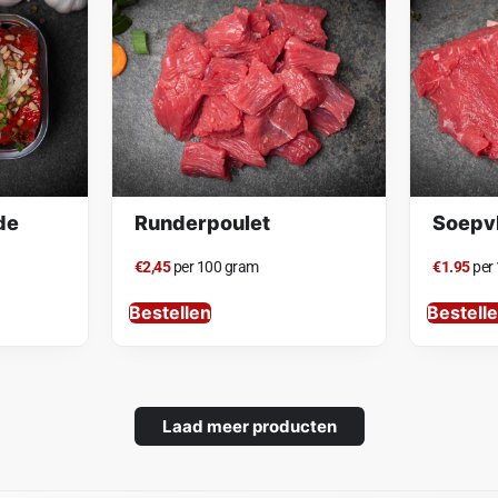
de
Runderpoulet
Soepv
€2,45
per 100 gram
€1.95
per
Bestellen
Bestell
Laad meer producten