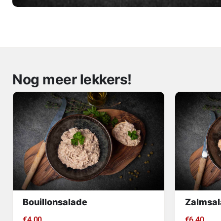
Nog meer lekkers!
Bouillonsalade
Zalmsal
€
4.00
€
6.40