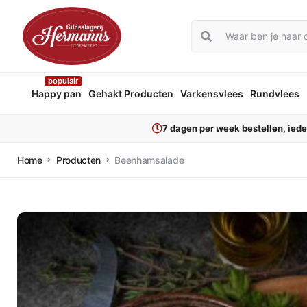
populair
Happy pan
Gehakt Producten
Varkensvlees
Rundvlees
7 dagen per week bestellen, ied
Home
Producten
Beenhamsalade