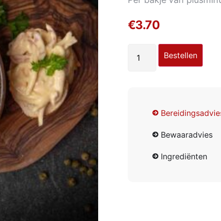
€
3.70
Bestellen
Bereidingsadvie
Bewaaradvies
Ingrediënten