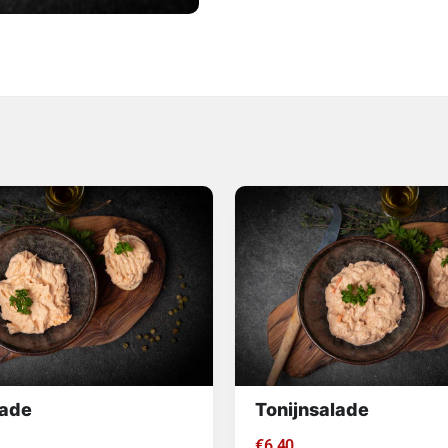
ade
Tonijnsalade
€
6.40