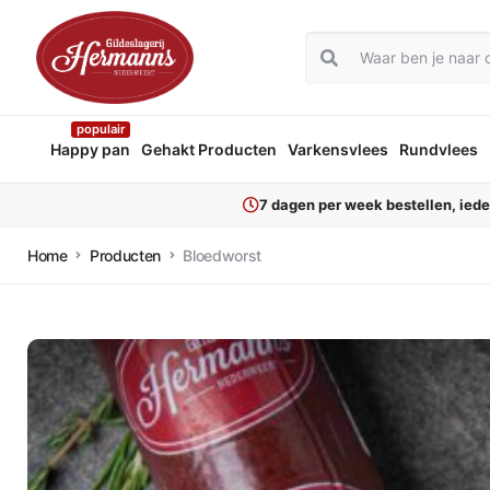
populair
Happy pan
Gehakt Producten
Varkensvlees
Rundvlees
7 dagen per week bestellen, ied
Home
Producten
Bloedworst