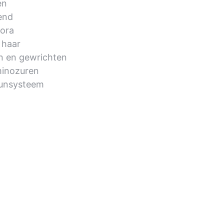
en
end
ora
 haar
n en gewrichten
minozuren
unsysteem