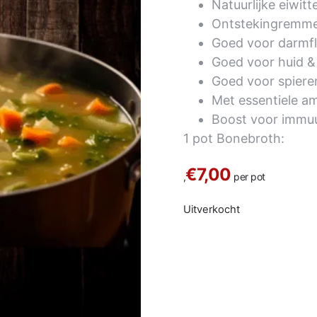
Natuurlijke eiwitt
Ontstekingremm
Goed voor darmfl
Goed voor huid &
Goed voor spiere
Met essentiele a
Boost voor immu
1 pot Bonebroth:
€7,00
,
per pot
Uitverkocht