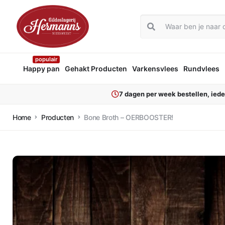
populair
Happy pan
Gehakt Producten
Varkensvlees
Rundvlees
7 dagen per week bestellen, ied
Home
Producten
Bone Broth – OERBOOSTER!