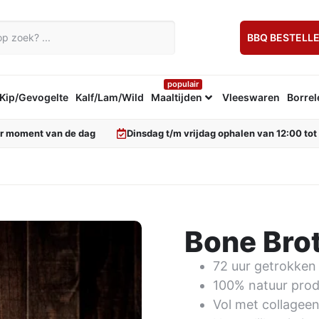
BBQ BESTELL
populair
Kip/Gevogelte
Kalf/Lam/Wild
Maaltijden
Vleeswaren
Borrel
er moment van de dag
Dinsdag t/m vrijdag ophalen van 12:00 tot
Bone Bro
72 uur getrokken 
100% natuur prod
Vol met collagee