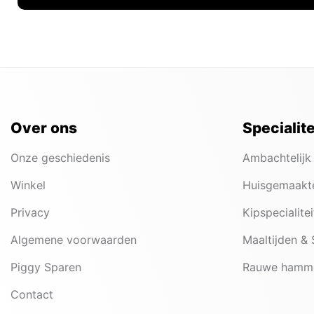
Over ons
Specialit
Onze geschiedenis
Ambachtelijk
Winkel
Huisgemaakt
Privacy
Kipspecialite
Algemene voorwaarden
Maaltijden &
Piggy Sparen
Rauwe hamm
Contact