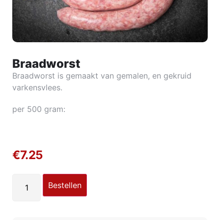
Braadworst
Braadworst is gemaakt van gemalen, en gekruid
varkensvlees.
per 500 gram:
€
7.25
Bestellen