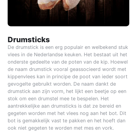
Drumsticks
De drumstick is een erg populair en welbekend stuk
vlees in de Nederlandse keuken. Het bestaat uit het
onderste gedeelte van de poten van de kip. Hoewel
de naam drumstick vooral geassocieerd wordt met
kippenvlees kan in principe de poot van ieder soort
gevogelte gebruikt worden. De naam dankt de
drumstick aan zijn vorm, het lijkt een beetje op een
stok om een drumstel mee te bespelen. Het
aantrekkelijke aan drumsticks is dat ze bereid en
gegeten worden met het vlees nog aan het bot. Dit
bot is gemakkelijk vast te pakken en het hoeft dan
ook niet gegeten te worden met mes en vork.