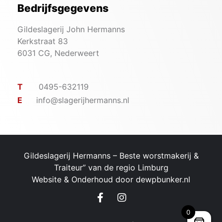
Bedrijfsgegevens
Gildeslagerij John Hermanns
Kerkstraat 83
6031 CG, Nederweert
T
0495-632119
E
info@slagerijhermanns.nl
Gildeslagerij Hermanns – ​Beste worstmakerij &
Traiteur” van de regio Limburg
Website & Onderhoud door
dewpbunker.nl
0