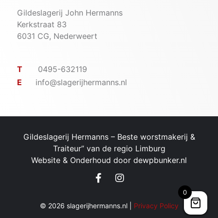
Gildeslagerij John Hermanns
Kerkstraat 83
6031 CG, Nederweert
T
0495-632119
E
info@slagerijhermanns.nl
Gildeslagerij Hermanns – ​Beste worstmakerij &
Traiteur” van de regio Limburg
Website & Onderhoud door
dewpbunker.nl
0
© 2026 slagerijhermanns.nl |
Privacy Policy