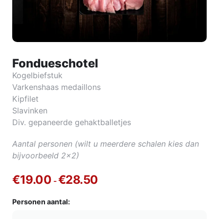
Fondueschotel
Kogelbiefstuk
Varkenshaas medaillons
Kipfilet
Slavinken
Div. gepaneerde gehaktballetjes
Aantal personen (wilt u meerdere schalen kies dan
bijvoorbeeld 2×2)
€
19.00
€
28.50
-
Personen aantal: