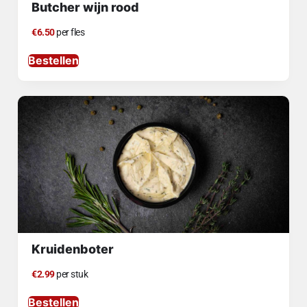
Butcher wijn rood
€6.50
per fles
Bestellen
Kruidenboter
€2.99
per stuk
Bestellen