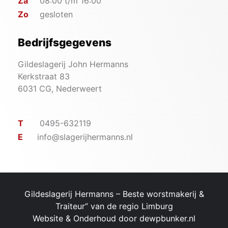
Za
08:00 t/m 16:00
Zo
gesloten
Bedrijfsgegevens
Gildeslagerij John Hermanns
Kerkstraat 83
6031 CG, Nederweert
T
0495-632119
E
info@slagerijhermanns.nl
Gildeslagerij Hermanns – ​Beste worstmakerij &
Traiteur” van de regio Limburg
Website & Onderhoud door
dewpbunker.nl