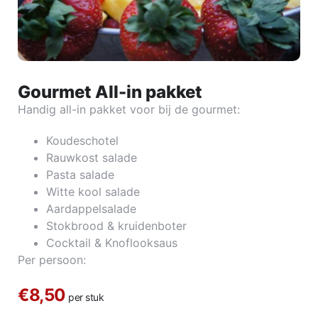
Gourmet All-in pakket
Handig all-in pakket voor bij de gourmet:
Koudeschotel
Rauwkost salade
Pasta salade
Witte kool salade
Aardappelsalade
Stokbrood & kruidenboter
Cocktail & Knoflooksaus
Per persoon:
€8,50
per stuk