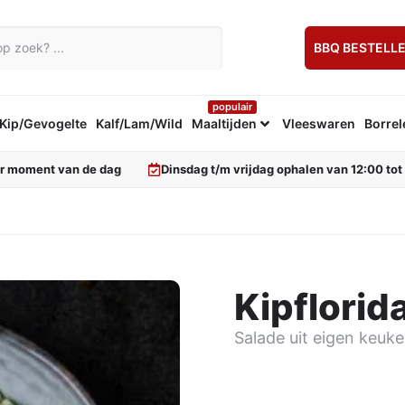
BBQ BESTELL
populair
Kip/Gevogelte
Kalf/Lam/Wild
Maaltijden
Vleeswaren
Borrel
er moment van de dag
Dinsdag t/m vrijdag ophalen van 12:00 tot
Kipflorid
Salade uit eigen keuke