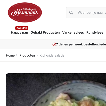
populair
Happy pan
Gehakt Producten
Varkensvlees
Rundvlees
7 dagen per week bestellen, ied
Home
Producten
Kipflorida salade