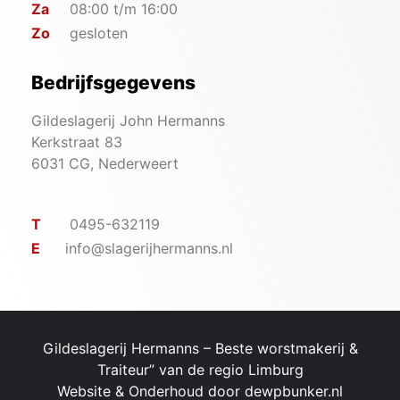
Za
08:00 t/m 16:00
Zo
gesloten
Bedrijfsgegevens
Gildeslagerij John Hermanns
Kerkstraat 83
6031 CG, Nederweert
T
0495-632119
E
info@slagerijhermanns.nl
Gildeslagerij Hermanns – ​Beste worstmakerij &
Traiteur” van de regio Limburg
Website & Onderhoud door
dewpbunker.nl