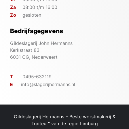
Za
08:00 t/m 16:00
Zo
gesloten
Bedrijfsgegevens
Gildeslagerij John Hermanns
Kerkstraat 83
6031 CG, Nederweert
T
0495-632119
E
info@slagerijhermanns.nl
Gildeslagerij Hermanns – ​Beste worstmakerij &
Traiteur” van de regio Limburg