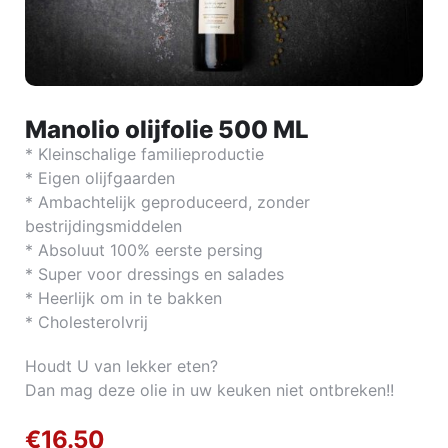
Manolio olijfolie 500 ML
* Kleinschalige familieproductie
* Eigen olijfgaarden
* Ambachtelijk geproduceerd, zonder
bestrijdingsmiddelen
* Absoluut 100% eerste persing
* Super voor dressings en salades
* Heerlijk om in te bakken
* Cholesterolvrij
Houdt U van lekker eten?
Dan mag deze olie in uw keuken niet ontbreken!!
€
16.50