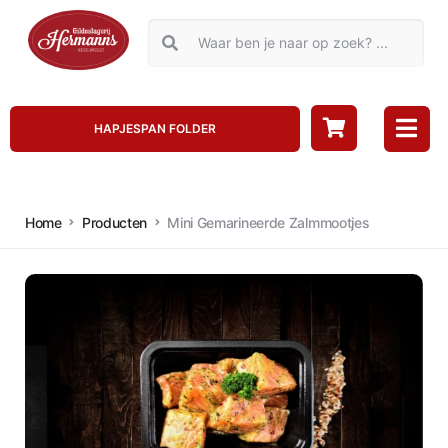
HAPJESPAN FOLDER
Home
Producten
Mini Gemarineerde Zalmmootjes