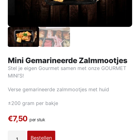
Mini Gemarineerde Zalmmootjes
Stel je eigen Gourmet samen met onze GOURMET
MINI’S!
Verse gemarineerde zalmmootjes met huid
±
200 gram per bakje
€7,50
per stuk
Bestellen