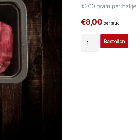
±
200 gram per bakje
€8,00
per stuk
Bestellen