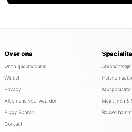
Over ons
Specialit
Onze geschiedenis
Ambachtelijk
Winkel
Huisgemaakt
Privacy
Kipspecialite
Algemene voorwaarden
Maaltijden &
Piggy Sparen
Rauwe hamm
Contact