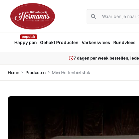
populair
Happy pan
Gehakt Producten
Varkensvlees
Rundvlees
7 dagen per week bestellen, ied
Home
Producten
Mini Hertenbiefstuk