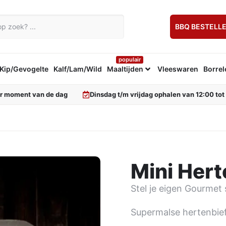
BBQ BESTELL
populair
Kip/Gevogelte
Kalf/Lam/Wild
Maaltijden
Vleeswaren
Borrel
er moment van de dag
Dinsdag t/m vrijdag ophalen van 12:00 tot
Mini Hert
Stel je eigen Gourme
Supermalse hertenbie