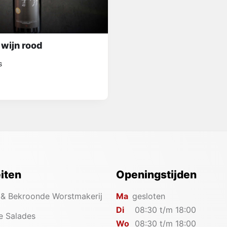
 wijn rood
s
eiten
Openingstijden
 & Bekroonde Worstmakerij
Ma
gesloten
Di
08:30 t/m 18:00
e Salades
Wo
08:30 t/m 18:00