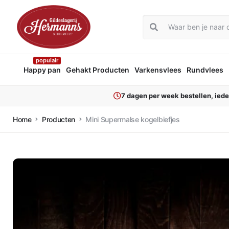
populair
Happy pan
Gehakt Producten
Varkensvlees
Rundvlees
7 dagen per week bestellen, ied
Home
Producten
Mini Supermalse kogelbiefjes