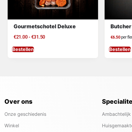
Gourmetschotel Deluxe
Butcher
€
21.00
-
€
31.50
€6.50
per fle
Bestellen
Bestellen
Over ons
Specialit
Onze geschiedenis
Ambachtelijk
Winkel
Huisgemaakt