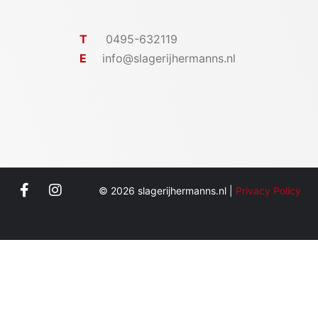
T
0495-632119
E
info@slagerijhermanns.nl
© 2026 slagerijhermanns.nl |
Privacy Policy