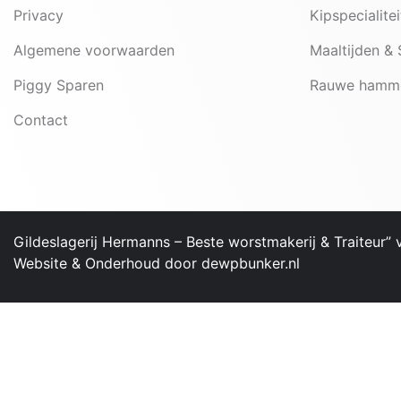
Privacy
Kipspecialite
Algemene voorwaarden
Maaltijden &
Piggy Sparen
Rauwe hamm
Contact
Gildeslagerij Hermanns – ​Beste worstmakerij & Traiteur”
Website & Onderhoud door
dewpbunker.nl