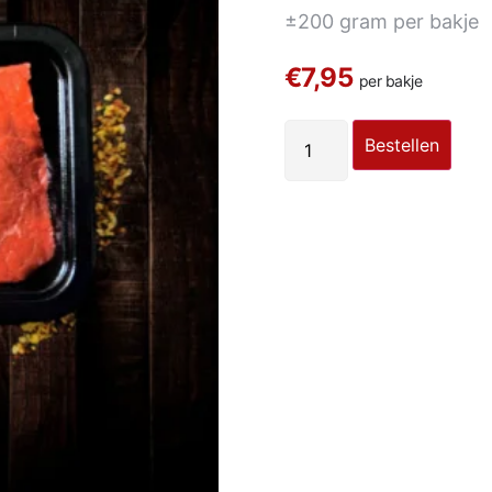
±
200 gram per bakje
€7,95
per bakje
Bestellen