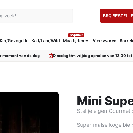
BBQ BESTELL
populair
Kip/Gevogelte
Kalf/Lam/Wild
Maaltijden
Vleeswaren
Borrel
er moment van de dag
Dinsdag t/m vrijdag ophalen van 12:00 tot
Mini Supe
Stel je eigen Gourme
Super malse kogelbief