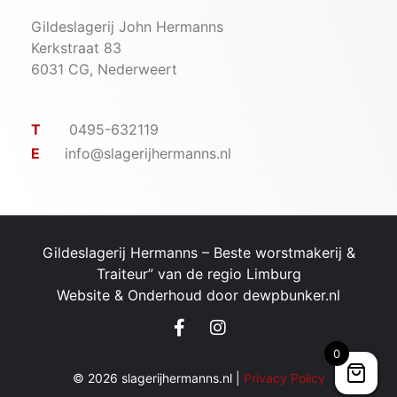
Gildeslagerij John Hermanns
Kerkstraat 83
6031 CG, Nederweert
T
0495-632119
E
info@slagerijhermanns.nl
Gildeslagerij Hermanns – ​Beste worstmakerij &
Traiteur” van de regio Limburg
Website & Onderhoud door
dewpbunker.nl
0
© 2026 slagerijhermanns.nl |
Privacy Policy