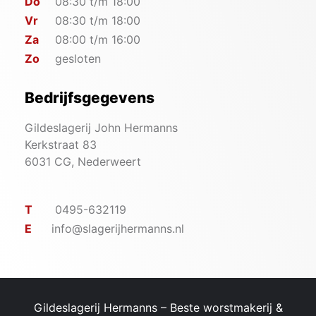
Do
08:30 t/m 18:00
Vr
08:30 t/m 18:00
Za
08:00 t/m 16:00
Zo
gesloten
Bedrijfsgegevens
Gildeslagerij John Hermanns
Kerkstraat 83
6031 CG, Nederweert
T
0495-632119
E
info@slagerijhermanns.nl
Gildeslagerij Hermanns – ​Beste worstmakerij &