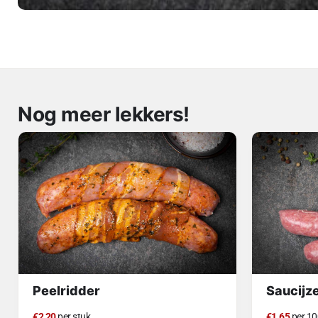
Nog meer lekkers!
Peelridder
Saucijz
€2,20
per stuk
€1.65
per 10