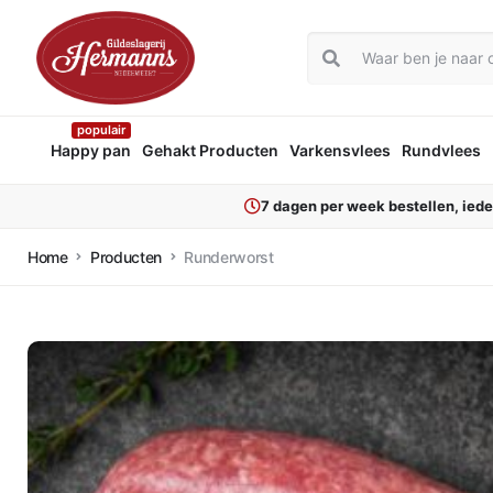
populair
Happy pan
Gehakt Producten
Varkensvlees
Rundvlees
7 dagen per week bestellen, ied
Home
Producten
Runderworst