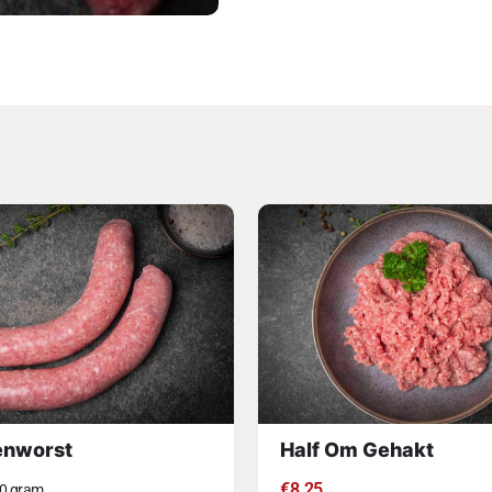
enworst
Half Om Gehakt
€
8.25
0 gram