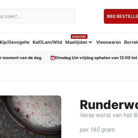
BBQ BESTELL
populair
Kip/Gevogelte
Kalf/Lam/Wild
Maaltijden
Vleeswaren
Borrel
er moment van de dag
Dinsdag t/m vrijdag ophalen van 12:00 tot
Runderwo
Verse worst van het B
per 140 gram