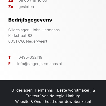
Za
08:00 t/m 16:00
Zo
gesloten
Bedrijfsgegevens
Gildeslagerij John Hermanns
Kerkstraat 83
6031 CG, Nederweert
T
0495-632119
E
info@slagerijhermanns.nl
Gildeslagerij Hermanns – ​Beste worstmakerij &
Traiteur” van de regio Limburg
Website & Onderhoud door
dewpbunker.nl