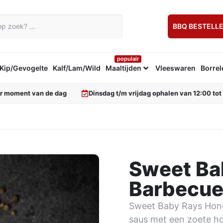
BBQ BESTELL
populair
Kip/Gevogelte
Kalf/Lam/Wild
Maaltijden
Vleeswaren
Borrel
er moment van de dag
Dinsdag t/m vrijdag ophalen van 12:00 tot
Sweet Ba
Barbecue
Sweet Baby Rays Hone
saus met een zoete