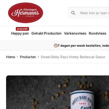
populair
Happy pan
Gehakt Producten
Varkensvlees
Rundvlees
7 dagen per week bestellen, ied
Home
Producten
Sweet Baby Rays Honey Barbecue Sauce