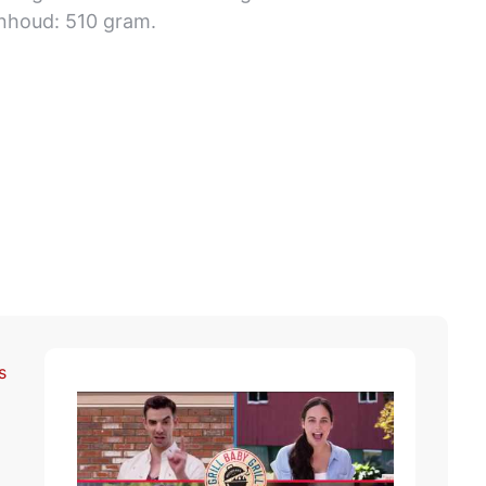
10 gram.
s