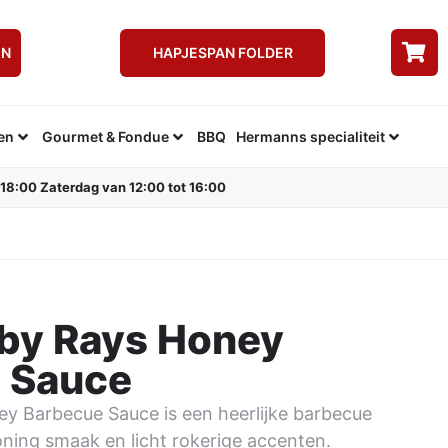
EN
HAPJESPAN FOLDER
en
Gourmet & Fondue
BBQ
Hermanns specialiteit
 18:00 Zaterdag van 12:00 tot 16:00
by Rays Honey
 Sauce
y Barbecue Sauce is een heerlijke barbecue
 honing smaak en licht rokerige accenten.