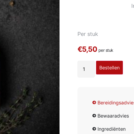
Inhoud: 5
Per stuk
€5,50
per stuk
Bestellen
Bereidingsadvie
Bewaaradvies
Ingrediënten