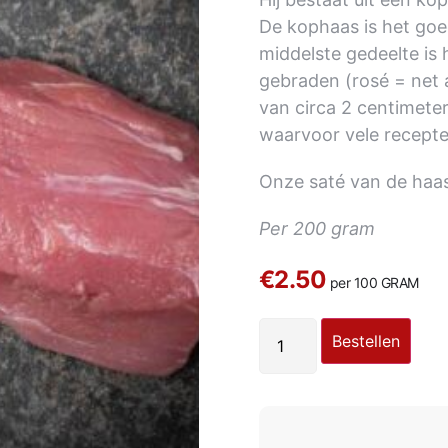
De kophaas is het goe
middelste gedeelte is 
gebraden (rosé = net 
van circa 2 centimeter
waarvoor vele recepte
Onze saté van de haa
Per 200 gram
€2.50
per 100 GRAM
Bestellen