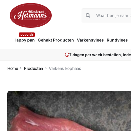
populair
Happy pan
Gehakt Producten
Varkensvlees
Rundvlees
7 dagen per week bestellen, ied
Home
Producten
Varkens kophaas