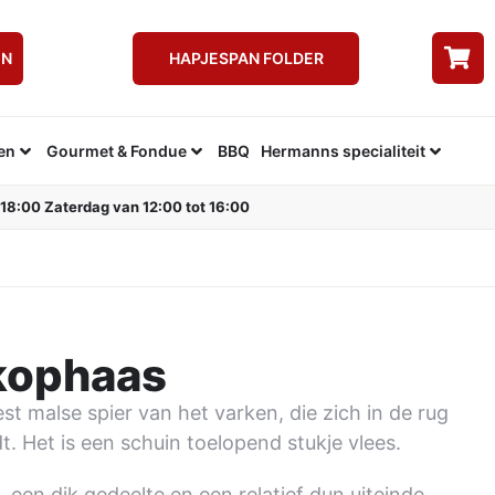
EN
HAPJESPAN FOLDER
en
Gourmet & Fondue
BBQ
Hermanns specialiteit
 18:00 Zaterdag van 12:00 tot 16:00
kophaas
t malse spier van het varken, die zich in de rug
. Het is een schuin toelopend stukje vlees.
, een dik gedeelte en een relatief dun uiteinde.