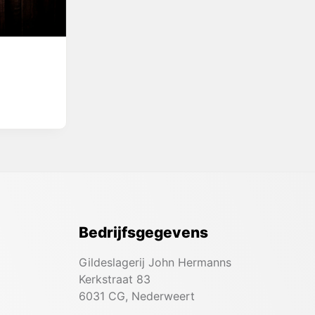
Bedrijfsgegevens
Gildeslagerij John Hermanns
Kerkstraat 83
6031 CG, Nederweert