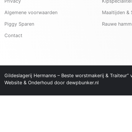
Privacy
Kipspecialite
Algemene voorwaarden
Maaltijden &
Piggy Sparen
Rauwe hamm
Contact
Gildeslagerij Hermanns – ​Beste worstmakerij & Traiteur”
Website & Onderhoud door
dewpbunker.nl