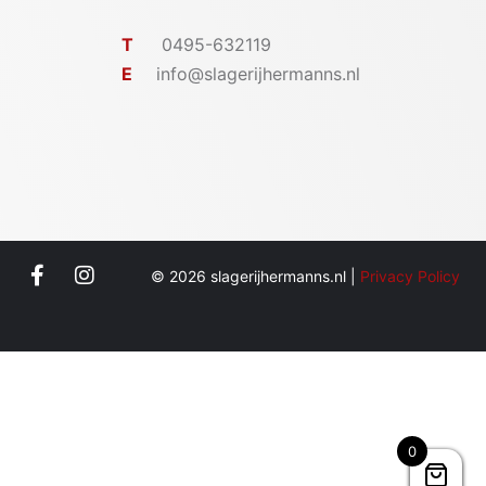
T
0495-632119
E
info@slagerijhermanns.nl
© 2026 slagerijhermanns.nl |
Privacy Policy
0