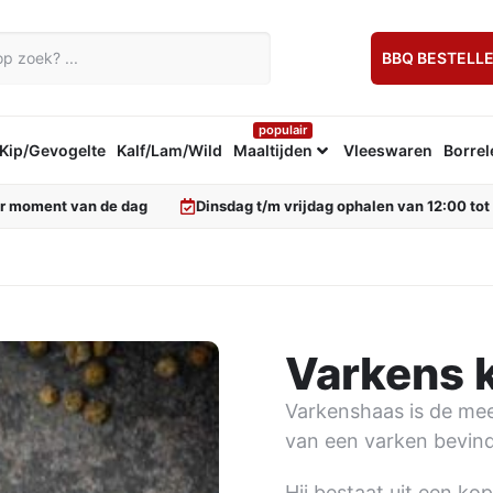
BBQ BESTELL
populair
Kip/Gevogelte
Kalf/Lam/Wild
Maaltijden
Vleeswaren
Borrel
er moment van de dag
Dinsdag t/m vrijdag ophalen van 12:00 tot
Varkens 
Varkenshaas is de mees
van een varken bevindt
Hij bestaat uit een kop