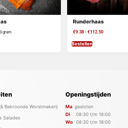
aas
Runderhaas
€
9.38
-
€
112.50
0 gram
Bestellen
eiten
Openingstijden
 & Bekroonde Worstmakerij
Ma
gesloten
Di
08:30 t/m 18:00
e Salades
Wo
08:30 t/m 18:00