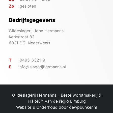
Zo
gesloten
Bedrijfsgegevens
Gildeslagerij John Hermanns
Kerkstraat 83
6031 CG, Nederweert
T
0495-632119
E
info@slagerijhermanns.nl
Gildeslagerij Hermanns – ​Beste worstmakerij &
Traiteur” van de regio Limburg
Website & Onderhoud door
dewpbunker.nl