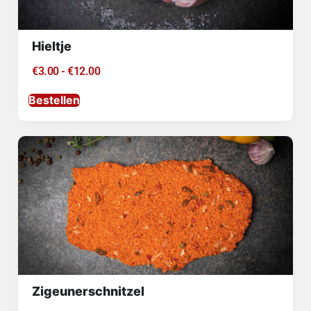
Hieltje
€
3.00
-
€
12.00
Bestellen
Zigeunerschnitzel