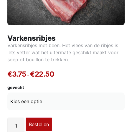
Varkensribjes
Varkensribjes met been. Het vlees van de ribjes is
iets vetter wat het uitermate geschikt maakt voor
soep of bouillon te trekken.
€
3.75
€
22.50
-
gewicht
Bestellen