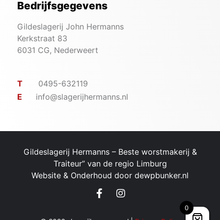
Bedrijfsgegevens
Gildeslagerij John Hermanns
Kerkstraat 83
6031 CG, Nederweert
T
0495-632119
E
info@slagerijhermanns.nl
Gildeslagerij Hermanns – ​Beste worstmakerij &
Traiteur” van de regio Limburg
Website & Onderhoud door
dewpbunker.nl
0