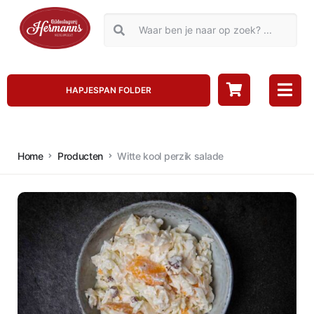
HAPJESPAN FOLDER
Home
Producten
Witte kool perzik salade