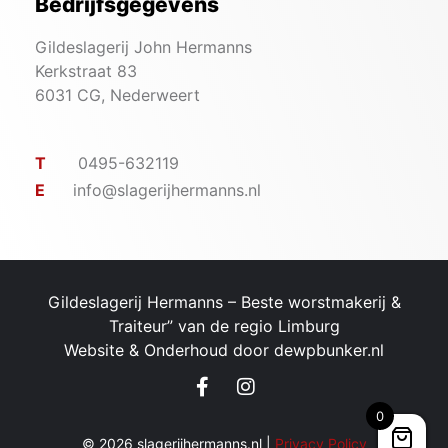
Bedrijfsgegevens
Gildeslagerij John Hermanns
Kerkstraat 83
6031 CG, Nederweert
T
0495-632119
E
info@slagerijhermanns.nl
Gildeslagerij Hermanns – ​Beste worstmakerij &
Traiteur” van de regio Limburg
Website & Onderhoud door
dewpbunker.nl
0
© 2026 slagerijhermanns.nl |
Privacy Policy