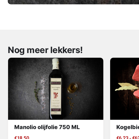
Nog meer lekkers!
Manolio olijfolie 750 ML
Kogelbi
€
18.50
€
6.23
-
€
6