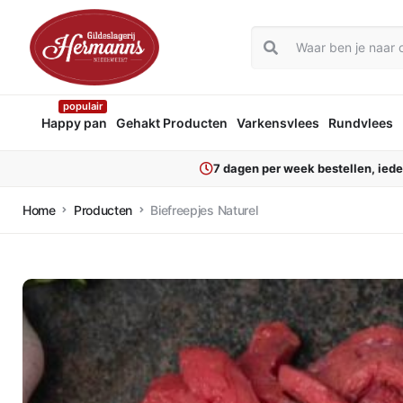
populair
Happy pan
Gehakt Producten
Varkensvlees
Rundvlees
7 dagen per week bestellen, ied
Home
Producten
Biefreepjes Naturel