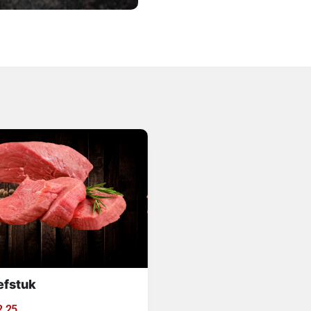
efstuk
2.25