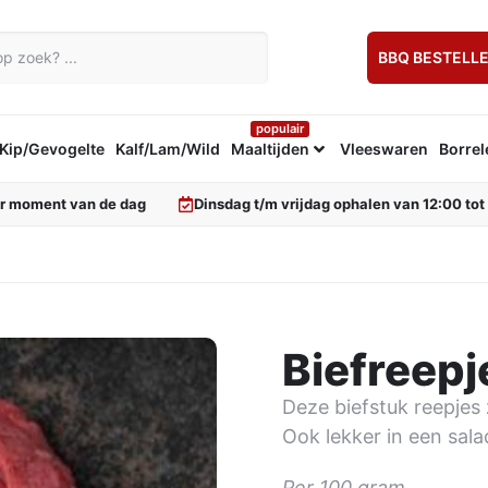
BBQ BESTELL
populair
Kip/Gevogelte
Kalf/Lam/Wild
Maaltijden
Vleeswaren
Borrel
er moment van de dag
Dinsdag t/m vrijdag ophalen van 12:00 tot
Biefreepj
Deze biefstuk reepjes 
Ook lekker in een sala
Per 100 gram