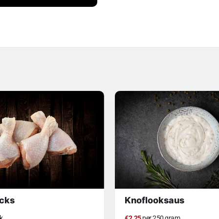
cks
Knoflooksaus
k
€2.25
per 250 gram