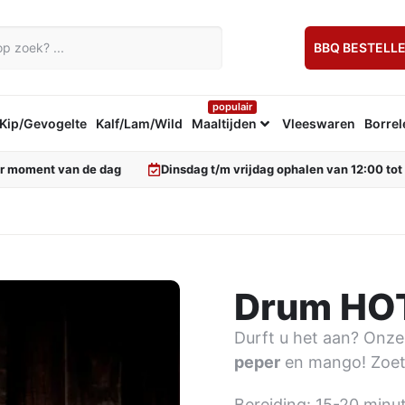
BBQ BESTELL
populair
Kip/Gevogelte
Kalf/Lam/Wild
Maaltijden
Vleeswaren
Borrel
er moment van de dag
Dinsdag t/m vrijdag ophalen van 12:00 tot
Drum HOT
Durft u het aan? Onze
peper
en mango! Zoet
Bereiding: 15-20 minu