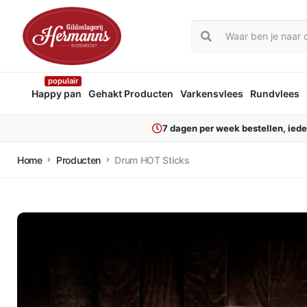
populair
Happy pan
Gehakt Producten
Varkensvlees
Rundvlees
7 dagen per week bestellen, ied
Home
Producten
Drum HOT Sticks