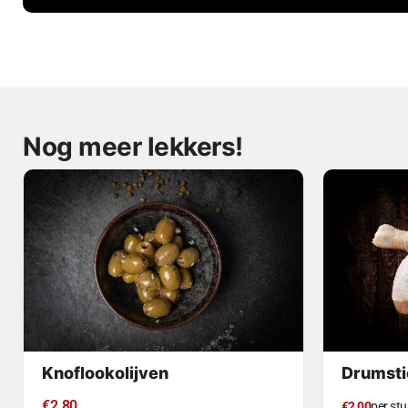
Nog meer lekkers!
Knoflookolijven
Drumsti
€
2.80
€2,00
per stu