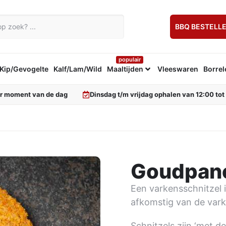
BBQ BESTELL
populair
Kip/Gevogelte
Kalf/Lam/Wild
Maaltijden
Vleeswaren
Borrel
er moment van de dag
Dinsdag t/m vrijdag ophalen van 12:00 tot
Goudpane
Een varkensschnitzel is
afkomstig van de var
Schnitzels zijn ‘met 