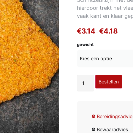
hierdoor trekt het vlee
vaak kant en klaar ge
€
3.14
€
4.18
-
gewicht
Bestellen
Bereidingsadvie
Bewaaradvies