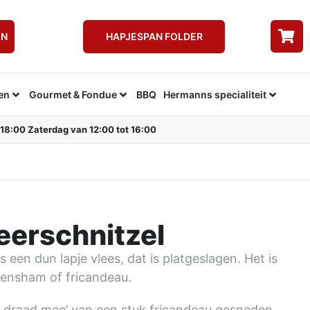
EN
HAPJESPAN FOLDER
en
Gourmet & Fondue
BBQ
Hermanns specialiteit
 18:00 Zaterdag van 12:00 tot 16:00
erschnitzel
 een dun lapje vlees, dat is platgeslagen. Het is
kensham of fricandeau.
de draad mee’ van een stuk fricandeau gesneden,