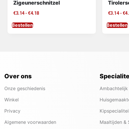
Zigeunerschnitzel
Tirolers
€
3.14
-
€
4.18
€
3.14
-
€
4
Bestellen
Bestellen
Over ons
Specialit
Onze geschiedenis
Ambachtelijk
Winkel
Huisgemaakt
Privacy
Kipspecialite
Algemene voorwaarden
Maaltijden &