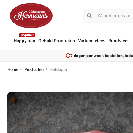
populair
Happy pan
Gehakt Producten
Varkensvlees
Rundvlees
7 dagen per week bestellen, ied
Home
Producten
Halslapje