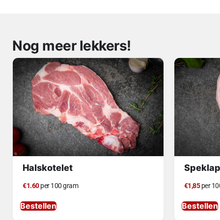
Nog meer lekkers!
Halskotelet
Speklap
€1.60
per 100 gram
€1,85
per 10
Bestellen
Bestellen