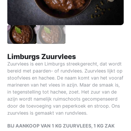
Limburgs Zuurvlees
Zuurvlees is een Limburgs streekgerecht, dat wordt
bereid met paarden- of rundvlees. Zuurvlees lijkt op
stoofvlees en hachee. De naam komt van het vooraf
marineren van het vlees in azijn. Maar de smaak is,
in tegenstelling tot hachee, zoet. Het zuur van de
azijn wordt namelijk ruimschoots gecompenseerd
door de toevoeging van peperkoek en stroop. Ons
zuurvlees is gemaakt van rundvlees.
BIJ AANKOOP VAN 1 KG ZUURVLEES, 1 KG ZAK