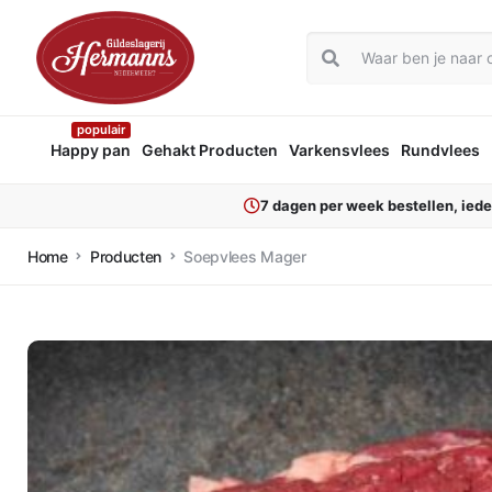
populair
Happy pan
Gehakt Producten
Varkensvlees
Rundvlees
7 dagen per week bestellen, ied
Home
Producten
Soepvlees Mager