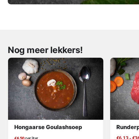
Nog meer lekkers!
Hongaarse Goulashsoep
Runderp
€
6.13
-
€
3
€6,50
per liter