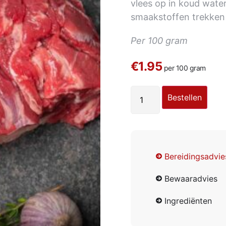
vlees op in koud wate
smaakstoffen trekken 
Per 100 gram
€1.95
per 100 gram
Bestellen
Bereidingsadvie
Bewaaradvies
Ingrediënten