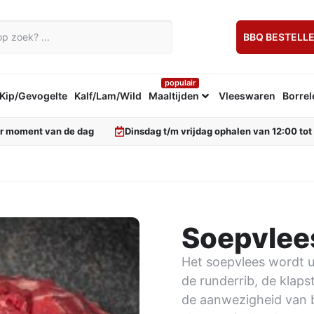
BBQ BESTELL
populair
Kip/Gevogelte
Kalf/Lam/Wild
Maaltijden
Vleeswaren
Borrel
er moment van de dag
Dinsdag t/m vrijdag ophalen van 12:00 tot
Soepvlee
Het soepvlees wordt u
de runderrib, de klap
de aanwezigheid van b