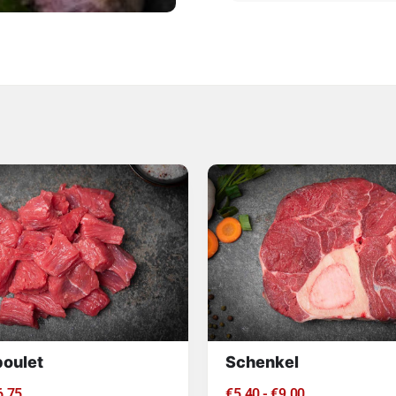
oulet
Schenkel
6.75
€
5.40
-
€
9.00