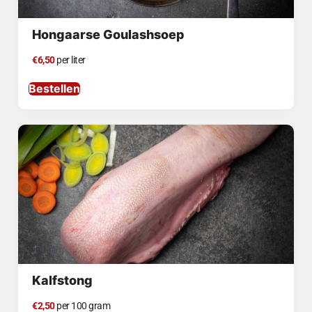
Hongaarse Goulashsoep
€6,50
per liter
Bestellen
Kalfstong
€2,50
per 100 gram