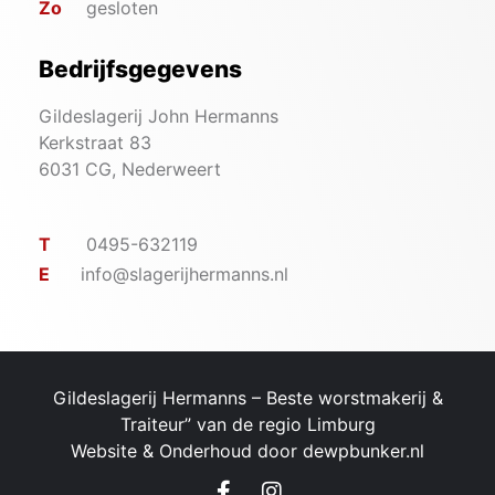
Zo
gesloten
Bedrijfsgegevens
Gildeslagerij John Hermanns
Kerkstraat 83
6031 CG, Nederweert
T
0495-632119
E
info@slagerijhermanns.nl
Gildeslagerij Hermanns – ​Beste worstmakerij &
Traiteur” van de regio Limburg
Website & Onderhoud door
dewpbunker.nl