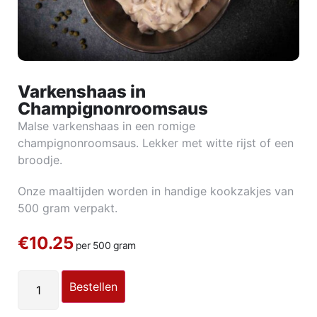
Varkenshaas in
Champignonroomsaus
Malse varkenshaas in een romige
champignonroomsaus. Lekker met witte rijst of een
broodje.
Onze maaltijden worden in handige kookzakjes van
500 gram verpakt.
€10.25
per 500 gram
Bestellen