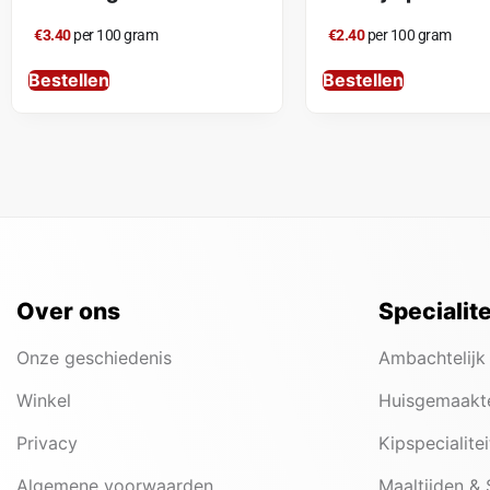
€3.40
per 100 gram
€2.40
per 100 gram
Bestellen
Bestellen
Over ons
Specialit
Onze geschiedenis
Ambachtelijk
Winkel
Huisgemaakt
Privacy
Kipspecialite
Algemene voorwaarden
Maaltijden &