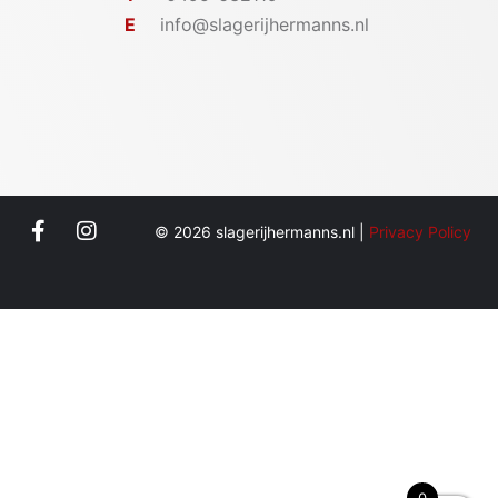
E
info@slagerijhermanns.nl
© 2026 slagerijhermanns.nl |
Privacy Policy