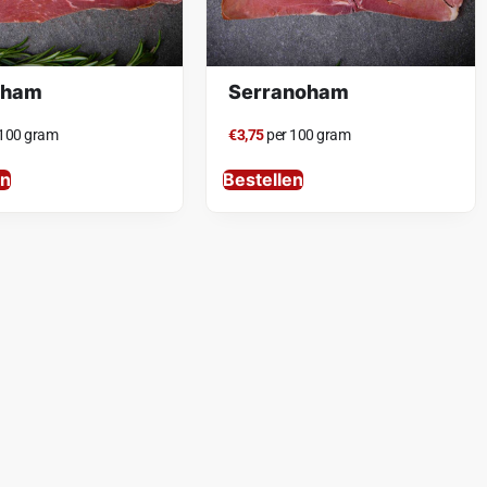
aham
Serranoham
 100 gram
€3,75
per 100 gram
en
Bestellen