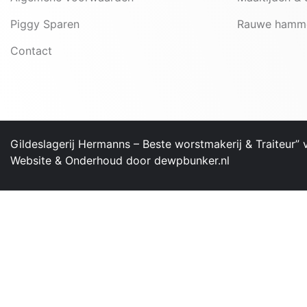
Piggy Sparen
Rauwe hamm
Contact
Gildeslagerij Hermanns – ​Beste worstmakerij & Traiteur”
Website & Onderhoud door
dewpbunker.nl