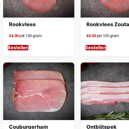
Rookvlees
Rookvlees Zout
€4.50
per 100 gram
€4.50
per 100 gram
Bestellen
Bestellen
Couburgerham
Ontbijtspek