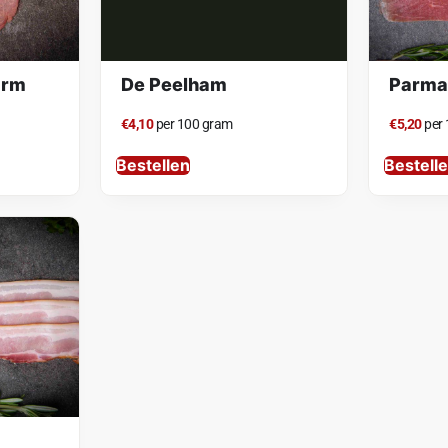
arm
De Peelham
Parm
€4,10
per 100 gram
€5,20
per
Bestellen
Bestell