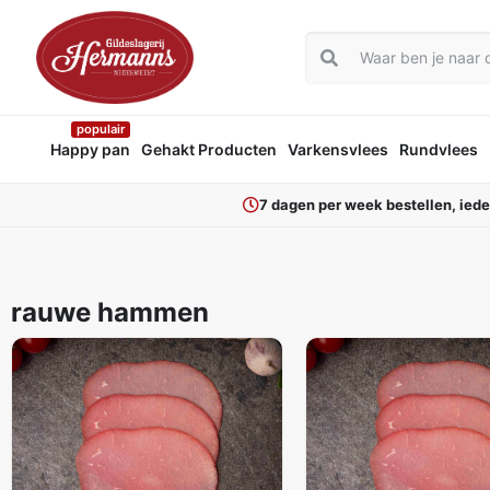
populair
Happy pan
Gehakt Producten
Varkensvlees
Rundvlees
7 dagen per week bestellen, ied
rauwe hammen