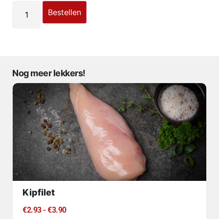
Bestellen
Nog meer lekkers!
Kipfilet
€
2.93
-
€
3.90