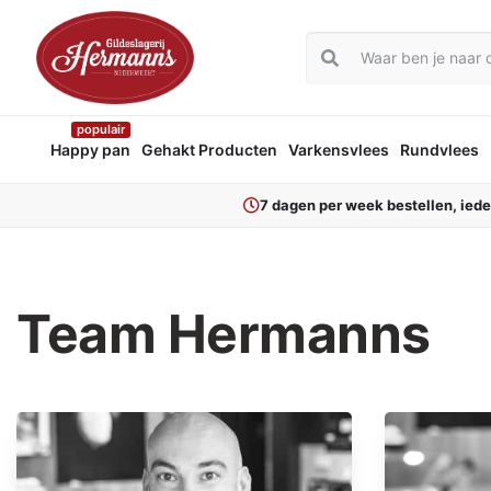
populair
Happy pan
Gehakt Producten
Varkensvlees
Rundvlees
7 dagen per week bestellen, ied
Team Hermanns