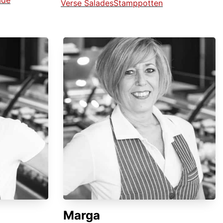
ade
Verse Salades
Stamppotten
Marga