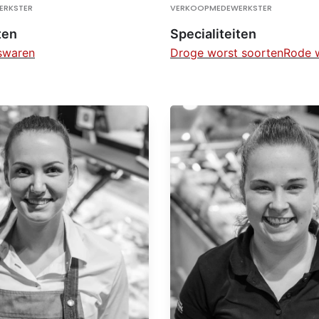
ERKSTER
VERKOOPMEDEWERKSTER
ten
Specialiteiten
swaren
Droge worst soorten
Rode w