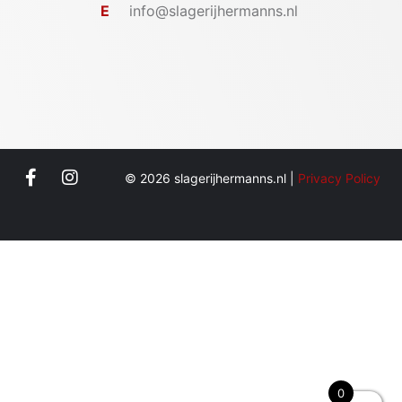
E
info@slagerijhermanns.nl
© 2026 slagerijhermanns.nl |
Privacy Policy
0