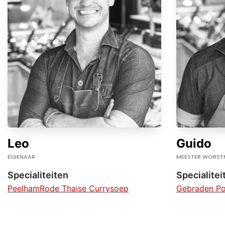
Leo
Guido
EIGENAAR
MEESTER WORST
Specialiteiten
Specialitei
Peelham
Rode Thaise Currysoep
Gebraden Po