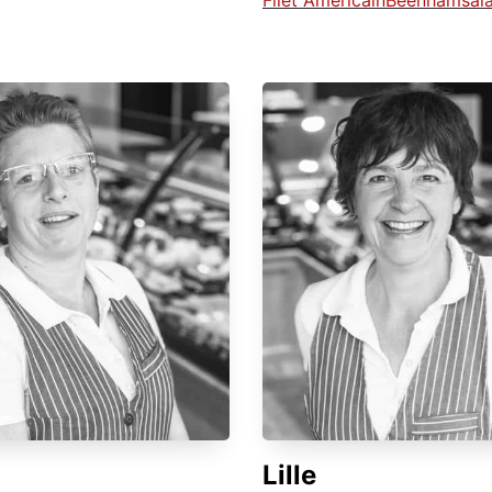
Filet Americain
Beenhamsal
Lille