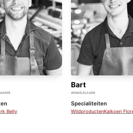
Bart
MAKER
WINKELSLAGER
ten
Specialiteiten
rk Belly
Wildproducten
Kalkoen Flor