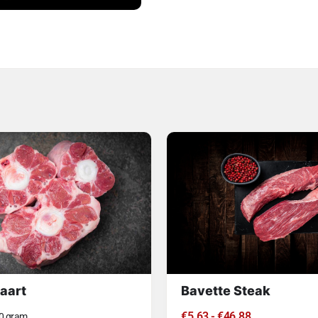
aart
Bavette Steak
€
5.63
-
€
46.88
0 gram