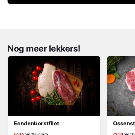
Nog meer lekkers!
Eendenborstfilet
Ossenst
€6,16
per 280 gram
€2,50
per 10