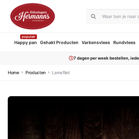
populair
Happy pan
Gehakt Producten
Varkensvlees
Rundvlees
7 dagen per week bestellen, ied
Home
Producten
Lamsfilet