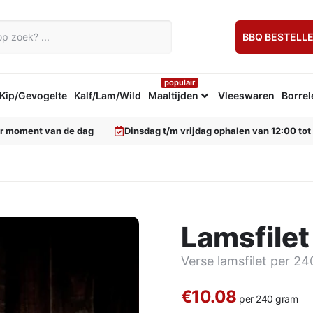
BBQ BESTELL
populair
Kip/Gevogelte
Kalf/Lam/Wild
Maaltijden
Vleeswaren
Borrel
er moment van de dag
Dinsdag t/m vrijdag ophalen van 12:00 tot
Lamsfilet
Verse lamsfilet per 2
€10.08
per 240 gram